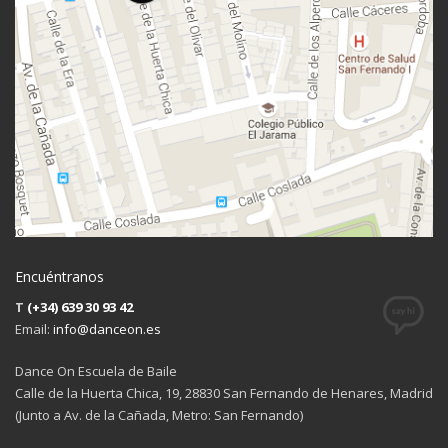
Encuéntranos
T
(+34) 639 30 93 42
Email:
info@danceon.es
Dance On Escuela de Baile
Calle de la Huerta Chica, 19, 28830 San Fernando de Henares, Madrid
(Junto a Av. de la Cañada, Metro: San Fernando)