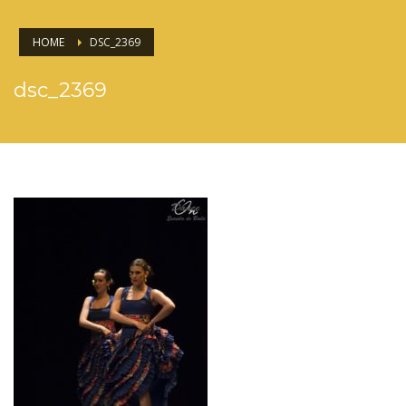
HOME
DSC_2369
dsc_2369