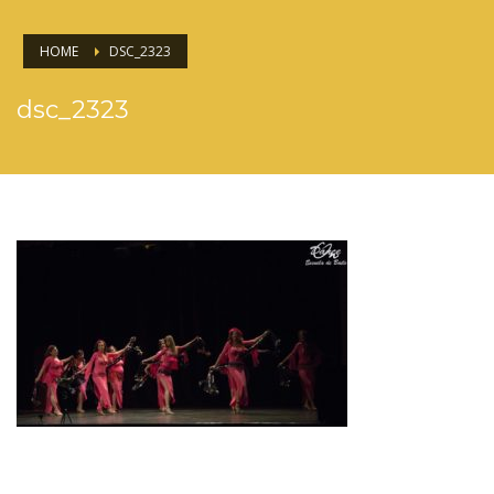
HOME
DSC_2323
dsc_2323