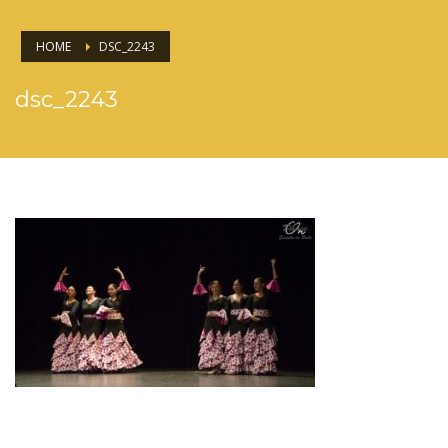
HOME
DSC_2243
dsc_2243