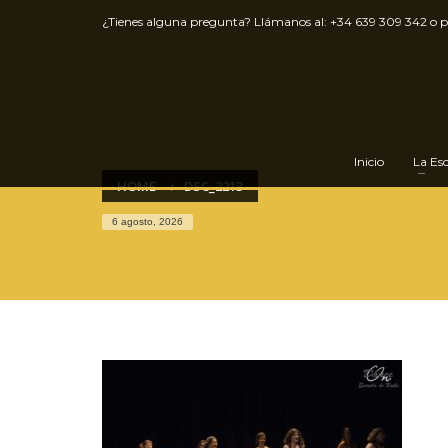
¿Tienes alguna pregunta? Llámanos al:
+34 639 309 342
o 
Inicio
La Es
HOME
DSC_2213
6 agosto, 2026