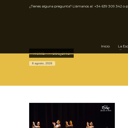
¿Tienes alguna pregunta? Llámanos al:
+34 639 309 342
o 
Inicio
La Es
HOME
DSC_2112
8 agosto, 2026