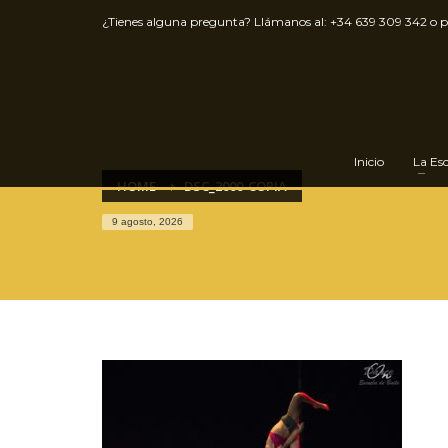
¿Tienes alguna pregunta? Llámanos al:
+34 639 309 342
o 
Inicio
La Es
HOME
DSC_2000-COPIA
9 agosto, 2026