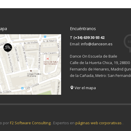
mapa
Encuéntranos
T
(+34) 639 30 93 42
Email:
info@danceon.es
Dance On Escuela de Baile
Calle de la Huerta Chica, 19, 28830
Fernando de Henares, Madrid (Junt
de la Cañada, Metro: San Fernand
Ver el mapa
o por
F2 Software Consulting
. Expertos en
páginas web corporativas
.