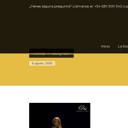
¿Tienes alguna pregunta? Llámanos al:
+34 639 309 342
o 
Inicio
La Es
HOME
DSC_1987
6 agosto, 2026