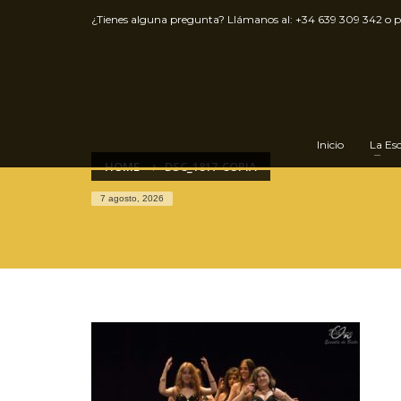
¿Tienes alguna pregunta? Llámanos al:
+34 639 309 342
o 
Inicio
La Es
HOME
DSC_1817-COPIA
7 agosto, 2026