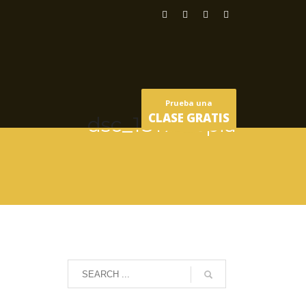
Prueba una
CLASE GRATIS
dsc_1817-copia