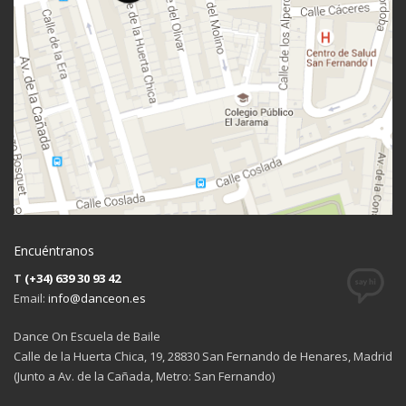
Encuéntranos
T
(+34) 639 30 93 42
Email:
info@danceon.es
Dance On Escuela de Baile
Calle de la Huerta Chica, 19, 28830 San Fernando de Henares, Madrid
(Junto a Av. de la Cañada, Metro: San Fernando)