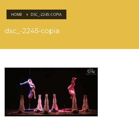
HOME
DSC_-2245-COPIA
dsc_-2245-copia