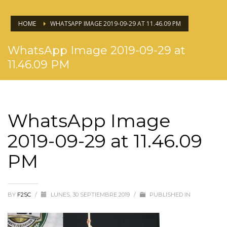
HOME
WHATSAPP IMAGE 2019-09-29 AT 11.46.09 PM
WhatsApp Image 2019-09-29 at
11.46.09 PM
WhatsApp Image
2019-09-29 at 11.46.09
PM
BY
F2SC
/
LUNES, 30 SEPTIEMBRE 2019
/
PUBLISHED IN