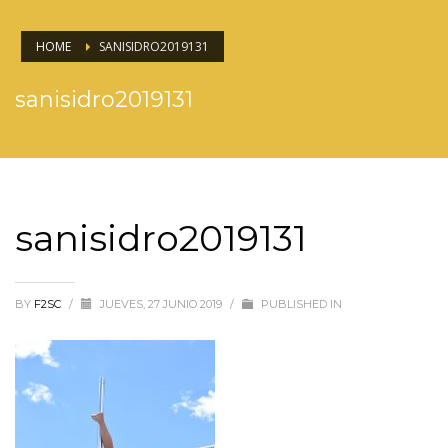
HOME
SANISIDRO2019131
sanisidro2019131
sanisidro2019131
BY
F2SC
/
JUEVES, 27 JUNIO 2019
/
PUBLISHED IN