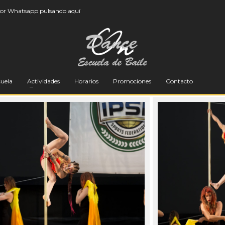
por
Whatsapp pulsando aquí
9
cuela
Actividades
Horarios
Promociones
Contacto