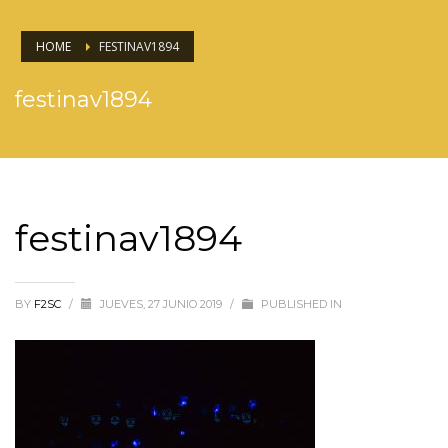
HOME
FESTINAV1894
festinav1894
festinav1894
BY
F2SC
/
JUEVES, 27 JUNIO 2019
/
PUBLISHED IN