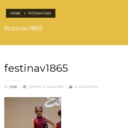
HOME
FESTINAV1865
festinav1865
festinav1865
BY
F2SC
/
JUEVES, 27 JUNIO 2019
/
PUBLISHED IN