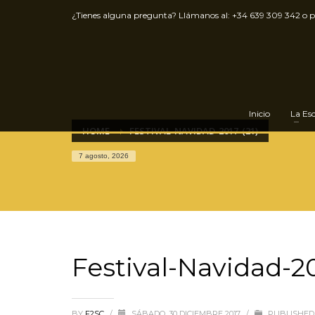
¿Tienes alguna pregunta? Llámanos al:
+34 639 309 342
o 
Inicio
La Es
HOME
FESTIVAL-NAVIDAD-2017-(21)
7 agosto, 2026
Festival-Navidad-20
BY
F2SC
/
SÁBADO, 30 DICIEMBRE 2017
/
PUBLISHED 