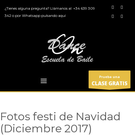
¿Tienes alguna pregunta? Llámanos al:
+34 639 309
342
o por
Whatsapp pulsando aquí
Prueba una
CLASE GRATIS
Fotos festi de Navidad
(Diciembre 2017)