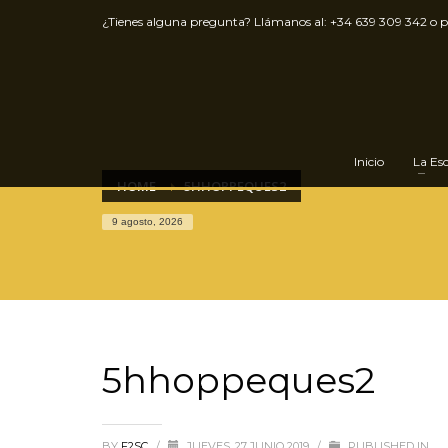
¿Tienes alguna pregunta? Llámanos al:
+34 639 309 342
o 
Inicio
La Es
HOME
5HHOPPEQUES2
9 agosto, 2026
5hhoppeques2
BY
F2SC
/
JUEVES, 27 JUNIO 2019
/
PUBLISHED IN