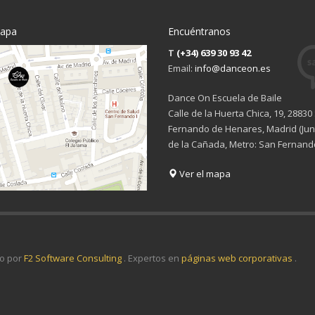
mapa
Encuéntranos
T
(+34) 639 30 93 42
Email:
info@danceon.es
Dance On Escuela de Baile
Calle de la Huerta Chica, 19, 28830
Fernando de Henares, Madrid (Junt
de la Cañada, Metro: San Fernand
Ver el mapa
o por
F2 Software Consulting
. Expertos en
páginas web corporativas
.