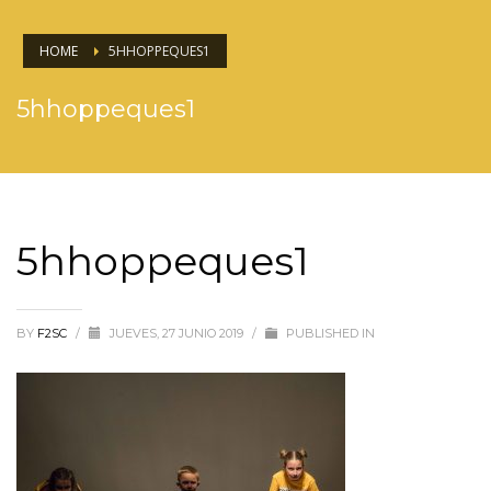
HOME
5HHOPPEQUES1
5hhoppeques1
5hhoppeques1
BY
F2SC
/
JUEVES, 27 JUNIO 2019
/
PUBLISHED IN