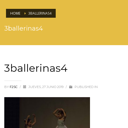
HOME
3BALLERINAS4
3ballerinas4
3ballerinas4
BY
F2SC
/
JUEVES, 27 JUNIO 2019
/
PUBLISHED IN