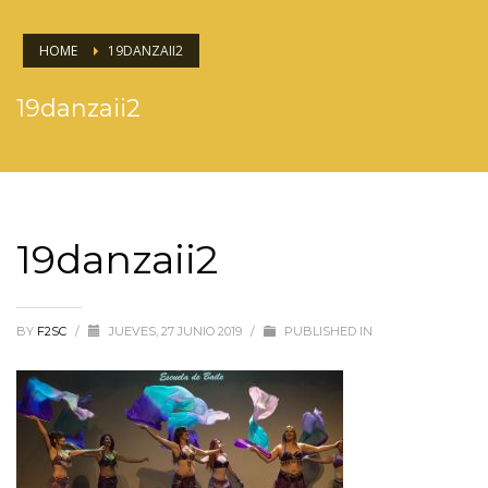
HOME
19DANZAII2
19danzaii2
19danzaii2
BY
F2SC
/
JUEVES, 27 JUNIO 2019
/
PUBLISHED IN