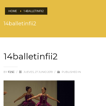
HOME
14BALLETINFII2
14balletinfii2
14balletinfii2
BY
F2SC
/
JUEVES, 27 JUNIO 2019
/
PUBLISHED IN