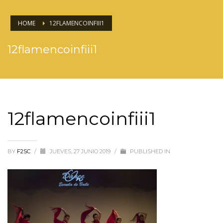
HOME
12FLAMENCOINFIII1
12flamencoinfiii1
12flamencoinfiii1
BY
F2SC
/
JUEVES, 27 JUNIO 2019
/
PUBLISHED IN