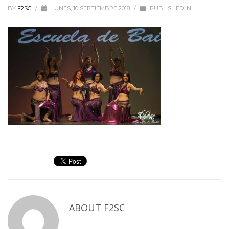
BY
F2SC
/
LUNES, 10 SEPTIEMBRE 2018
/
PUBLISHED IN
ABOUT
F2SC