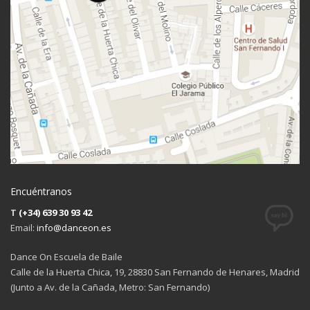
Encuéntranos
T
(+34) 639 30 93 42
Email:
info@danceon.es
Dance On Escuela de Baile
Calle de la Huerta Chica, 19, 28830 San Fernando de Henares, Madrid
(Junto a Av. de la Cañada, Metro: San Fernando)