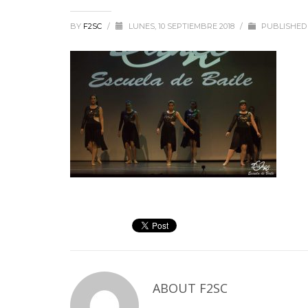
BY
F2SC
/
LUNES, 10 SEPTIEMBRE 2018
/
PUBLISHED 
ABOUT
F2SC