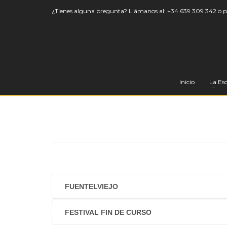
¿Tienes alguna pregunta? Llámanos al:
+34 639 309 342
o 
Inicio
La Es
FUENTELVIEJO
FESTIVAL FIN DE CURSO