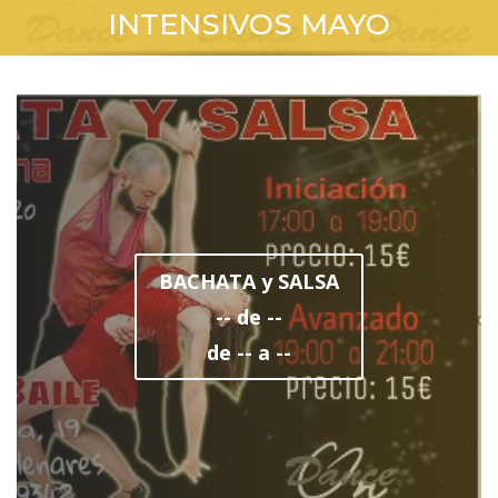
INTENSIVOS MAYO
BACHATA y SALSA
-- de --
de -- a --