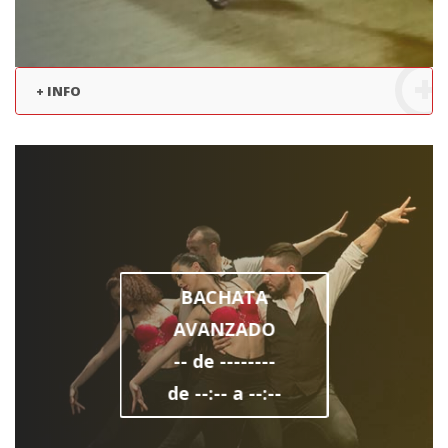
+ INFO
BACHATA
AVANZADO
-- de --------
de --:-- a --:--