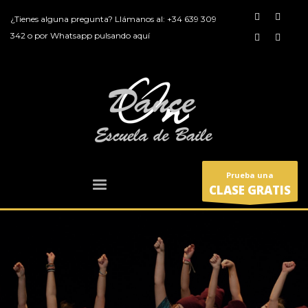
¿Tienes alguna pregunta? Llámanos al:
+34 639 309
342
o por
Whatsapp pulsando aquí
Prueba una
CLASE GRATIS